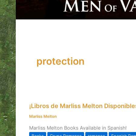
protection
¡Libros
¡Libros de Marliss Melton Disponible
de
Marliss
Marliss Melton
Melton
Marliss Melton Books Available in Spanish!
Disponibles
Books
Grupo Romance
romance
Spanish Ro