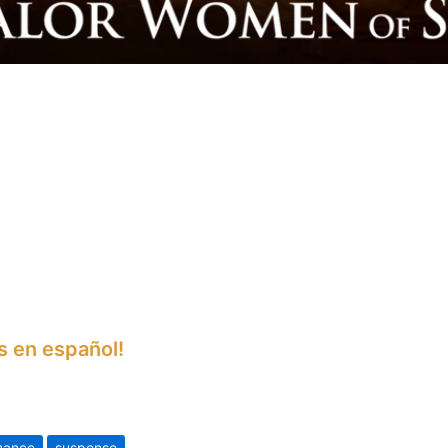
s en español!
mance
suspense